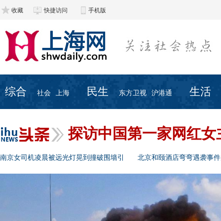
收藏
快捷访问
手机版
综合
民生
生活
社会
上海
东方卫视
沪港通
探访中国第一家网红女
南京女司机凌晨被远光灯晃到撞破围墙引
北京和颐酒店弯弯遇袭事件