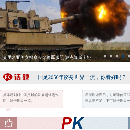
克里米亚美女检察长穿将军服照 波克隆斯卡娅
1
2
3
4
5
国足2050年跻身世界一流，你看好吗？
具体规划对中国足球的发展起促进作
发展理念滞后，对足球价值
用，能进世界一流。
律认识不足，不可能进世界