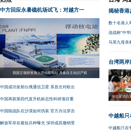
中方回应永暑礁机场试飞：对越方一
揭秘香港
数十名港人
连战称“中华
马英九母亲
台湾两岸
我国立项研发海上浮动核电站 具备自主知识产权
中国成功发射白俄通信卫星 系首次对欧出
张志军访台
中国再获第四代直升机标志性科研项目重
果
中国陆战队在沙漠如何伪装 官方办法穿吉
中越船只
解放军存在最短兵种曝光 深圳成其撤销受
中越船只在