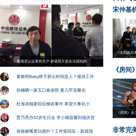
宋仲基
《太阳的后
黄渤否认证劵所开户 辟谣照片是在法国拍的
《房间
|
黄晓明Baby终于挤出时间造人？推掉工作
|
孙楠晒一家五口春游照 妻儿罕见曝光
|
杜海涛独家回应柳岩事件 希望大事化小
《房间》女
|
贾乃亮办32岁生日会 李小璐甜馨到场庆贺
非常完
|
张翰被曝爱玩德扑？工作室回应：新戏现