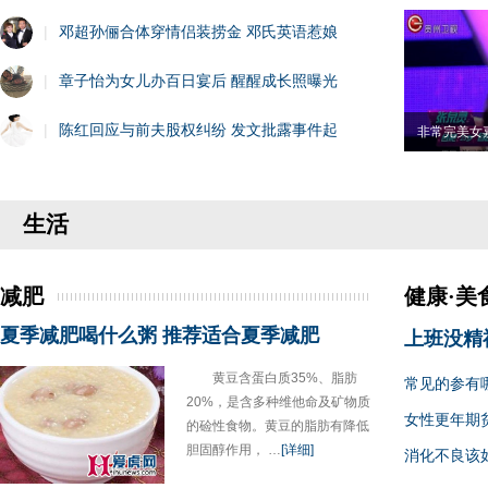
|
邓超孙俪合体穿情侣装捞金 邓氏英语惹娘
|
章子怡为女儿办百日宴后 醒醒成长照曝光
|
陈红回应与前夫股权纠纷 发文批露事件起
非常完美女
生活
减肥
健康·美
夏季减肥喝什么粥 推荐适合夏季减肥
上班没精
黄豆含蛋白质35%、脂肪
常见的参有
20%，是含多种维他命及矿物质
女性更年期
的硷性食物。黄豆的脂肪有降低
胆固醇作用， …
[详细]
消化不良该