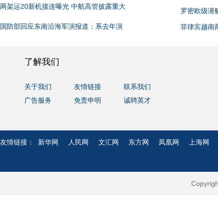
两架运20新机接连曝光 中航高管披露重大
罗密欧级潜
国防部回应东南沿海军演报道：系去年演
菲律宾越南
了解我们
关于我们
友情链接
联系我们
广告服务
免责申明
诚聘英才
友情链接：
新华网
人民网
文汇网
东方网
凤凰网
上海网
Copyri