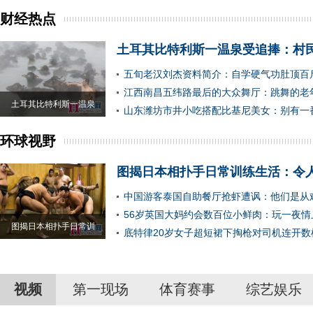
财经热点
土耳其比特利斯一温泉受追捧：村
五旬老汉刘杰资料简介：自学硬气功肚顶百
江西南昌五纬路最后的大众舞厅：跳舞的老
土耳其比特利斯一温泉
山东潍坊市井小吃搭配比基尼美女：别有一
环球视野
图揭日本相扑手日常训练生活：令
中国游客泰国自助餐厅抢虾遭讽：他们是从
56岁英国大妈约会数百位小鲜肉：玩一夜情
图揭日本相扑手日常训
底特律20岁女子超短裙下掏枪对司机连开数
视频
第一现场
体育赛事
综艺娱乐