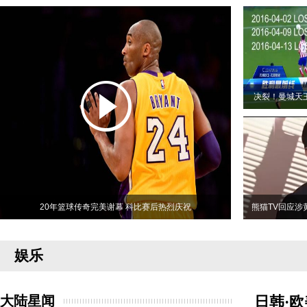
决裂！曼城天
20年篮球传奇完美谢幕 科比赛后热烈庆祝
熊猫TV回应涉
娱乐
大陆星闻
日韩·欧