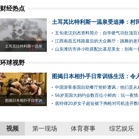
财经热点
土耳其比特利斯一温泉受追捧：村
五旬老汉刘杰资料简介：自学硬气功肚顶百
江西南昌五纬路最后的大众舞厅：跳舞的老
土耳其比特利斯一温泉
山东潍坊市井小吃搭配比基尼美女：别有一
环球视野
图揭日本相扑手日常训练生活：令
中国游客泰国自助餐厅抢虾遭讽：他们是从
56岁英国大妈约会数百位小鲜肉：玩一夜情
图揭日本相扑手日常训
底特律20岁女子超短裙下掏枪对司机连开数
视频
第一现场
体育赛事
综艺娱乐