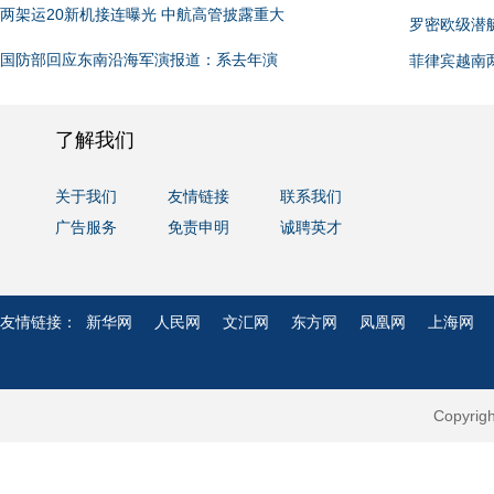
两架运20新机接连曝光 中航高管披露重大
罗密欧级潜
国防部回应东南沿海军演报道：系去年演
菲律宾越南
了解我们
关于我们
友情链接
联系我们
广告服务
免责申明
诚聘英才
友情链接：
新华网
人民网
文汇网
东方网
凤凰网
上海网
Copyri