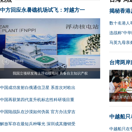
中方回应永暑礁机场试飞：对越方一
揭秘香港
数十名港人
连战称“中华
马英九母亲
台湾两岸
我国立项研发海上浮动核电站 具备自主知识产权
中国成功发射白俄通信卫星 系首次对欧出
张志军访台
中国再获第四代直升机标志性科研项目重
果
中国陆战队在沙漠如何伪装 官方办法穿吉
中越船只
解放军存在最短兵种曝光 深圳成其撤销受
中越船只在