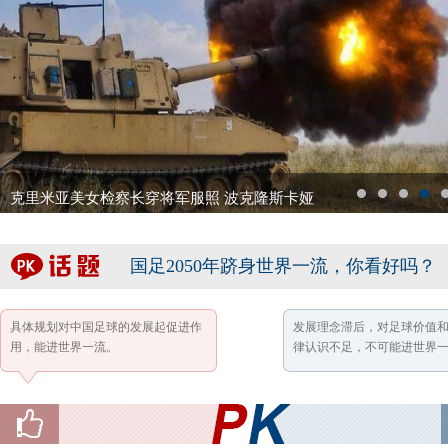
克里米亚美女检察长穿将军服照 波克隆斯卡娅
1
2
3
4
5
国足2050年跻身世界一流，你看好吗？
具体规划对中国足球的发展起促进作
发展理念滞后，对足球价值
用，能进世界一流。
律认识不足，不可能进世界