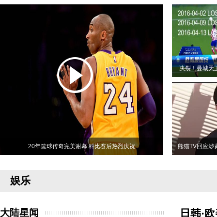
决裂！曼城天
20年篮球传奇完美谢幕 科比赛后热烈庆祝
熊猫TV回应涉
娱乐
大陆星闻
日韩·欧