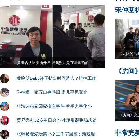
宋仲基
《太阳的后
黄渤否认证劵所开户 辟谣照片是在法国拍的
《房间
|
黄晓明Baby终于挤出时间造人？推掉工作
|
孙楠晒一家五口春游照 妻儿罕见曝光
|
杜海涛独家回应柳岩事件 希望大事化小
《房间》女
|
贾乃亮办32岁生日会 李小璐甜馨到场庆贺
非常完
|
张翰被曝爱玩德扑？工作室回应：新戏现