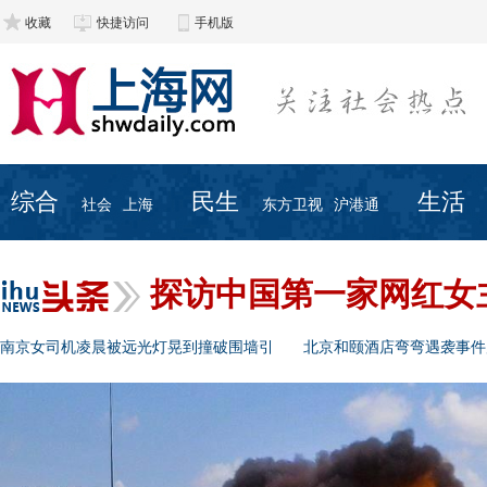
收藏
快捷访问
手机版
综合
民生
生活
社会
上海
东方卫视
沪港通
探访中国第一家网红女
南京女司机凌晨被远光灯晃到撞破围墙引
北京和颐酒店弯弯遇袭事件