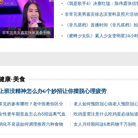
《我是歌手4》决赛红毯：陈伟霆张信
儿
非常完美男嘉宾徐志滨资料及照片活动
《非凡搭档》首播时间《非凡搭档》拍
非常完美女嘉宾张泉灵牵手隋
《蜜蜂少女队》素人少女变明星24小
拍摄
健康·美食
上班没精神怎么办6个妙招让你摆脱心理疲劳
|
常见的参有哪些？老中医教你区分
老人如何预防冠心病老人预防冠
|
女性更年期贫血怎么办5招远离气血
吃鸡蛋需注意什么吃鸡蛋必须知
|
消化不良该如何调理推荐六种食物
女人月经期间这6类药物千万别吃