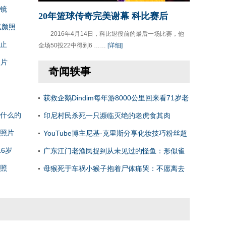
镜
20年篮球传奇完美谢幕 科比赛后
素颜照
2016年4月14日，科比退役前的最后一场比赛，他
止
全场50投22中得到6 ……
[详细]
照片
奇闻轶事
获救企鹅Dindim每年游8000公里回来看71岁老
什么的
人
印尼村民杀死一只濒临灭绝的老虎食其肉
照片
【图】
YouTube博主尼基·克里斯分享化妆技巧粉丝超
6岁
200万
广东江门老渔民捉到从未见过的怪鱼：形似雀
照
鳝
母猴死于车祸小猴子抱着尸体痛哭：不愿离去