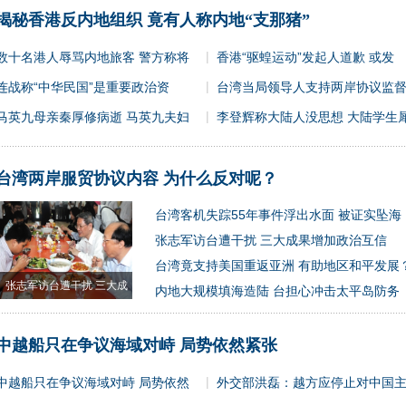
揭秘香港反内地组织 竟有人称内地“支那猪”
|
数十名港人辱骂内地旅客 警方称将
香港“驱蝗运动”发起人道歉 或发
|
连战称“中华民国”是重要政治资
台湾当局领导人支持两岸协议监
|
马英九母亲秦厚修病逝 马英九夫妇
李登辉称大陆人没思想 大陆学生
台湾两岸服贸协议内容 为什么反对呢？
台湾客机失踪55年事件浮出水面 被证实坠海
张志军访台遭干扰 三大成果增加政治互信
台湾竟支持美国重返亚洲 有助地区和平发展
张志军访台遭干扰 三大成
内地大规模填海造陆 台担心冲击太平岛防务
果增
中越船只在争议海域对峙 局势依然紧张
|
中越船只在争议海域对峙 局势依然
外交部洪磊：越方应停止对中国