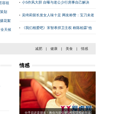
小S作风大胆 自曝与老公少行房事自己解决
哲容祖
策划
吴绮莉留长发女人味十足 网友称赞：宝刀未老
摄花絮
《我们相爱吧》宋智孝捍卫主权 称陈柏霖“他
时全天候
减肥
|
健康
|
美食
|
情感
情感
心
道
分手后还是朋友！教你与前任的5种和谐相处方法