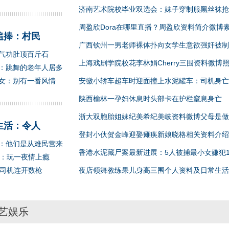
济南艺术院校毕业双选会：妹子穿制服黑丝袜抢
周盈欣Dora在哪里直播？周盈欣资料简介微博
追捧：村民
广西钦州一男老师裸体扑向女学生意欲强奸被制
气功肚顶百斤石
上海戏剧学院校花李林娟Cherry三围资料微博
：跳舞的老年人居多
女：别有一番风情
安徽小轿车超车时迎面撞上水泥罐车：司机身亡
陕西榆林一孕妇休息时头部卡在护栏窒息身亡
浙大双胞胎姐妹纪美希纪美岐资料微博父母是做
生活：令人
登封小伙贺金峰迎娶瘫痪新娘晓格相关资料介绍
：他们是从难民营来
香港水泥藏尸案最新进展：5人被捕最小女嫌犯1
肉：玩一夜情上瘾
对司机连开数枪
夜店领舞教练果儿身高三围个人资料及日常生活
艺娱乐