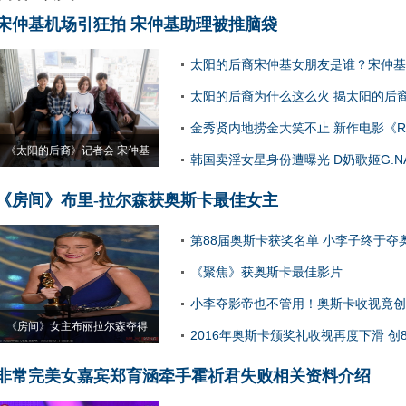
宋仲基机场引狂拍 宋仲基助理被推脑袋
太阳的后裔宋仲基女朋友是谁？宋仲基
景公开
太阳的后裔为什么这么火 揭太阳的后
因
金秀贤内地捞金大笑不止 新作电影《Re
《太阳的后裔》记者会 宋仲基
在拍摄
韩国卖淫女星身份遭曝光 D奶歌姬G.N
《房间》布里-拉尔森获奥斯卡最佳女主
第88届奥斯卡获奖名单 小李子终于夺
影帝
《聚焦》获奥斯卡最佳影片
小李夺影帝也不管用！奥斯卡收视竟创
《房间》女主布丽拉尔森夺得
低
2016年奥斯卡颁奖礼收视再度下滑 创
非常完美女嘉宾郑育涵牵手霍祈君失败相关资料介绍