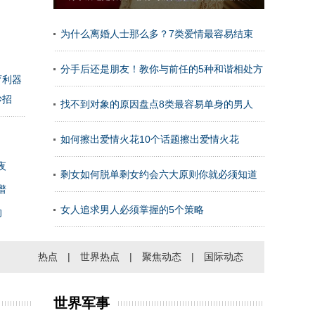
为什么离婚人士那么多？7类爱情最容易结束
分手后还是朋友！教你与前任的5种和谐相处方
育利器
妙招
法
找不到对象的原因盘点8类最容易单身的男人
如何擦出爱情火花10个话题擦出爱情火花
夜
剩女如何脱单剩女约会六大原则你就必须知道
谱
女人追求男人必须掌握的5个策略
的
热点
|
世界热点
|
聚焦动态
|
国际动态
世界军事