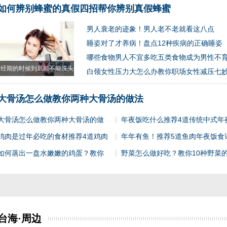
如何辨别蜂蜜的真假四招帮你辨别真假蜂蜜
男人衰老的迹象！男人老不老就看这八点
睡姿对了才养病！盘点12种疾病的正确睡姿
哪些食物男人不宜多吃五类食物成为男性不
经期的时候到底能不能洗头
白领女性压力大怎么办教你职场女性减压七
经
大骨汤怎么做教你两种大骨汤的做法
|
大骨汤怎么做教你两种大骨汤的做
年夜饭吃什么推荐4道传统中式年
|
鸡肉是过年必吃的食材推荐4道鸡肉
年年有鱼！推荐5道鱼肉年夜饭食
|
如何蒸出一盘水嫩嫩的鸡蛋？教你
野菜怎么做好吃？教你10种野菜
台海·周边