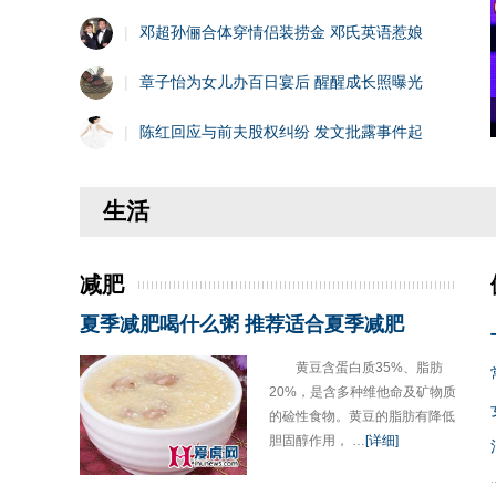
|
邓超孙俪合体穿情侣装捞金 邓氏英语惹娘
|
章子怡为女儿办百日宴后 醒醒成长照曝光
|
陈红回应与前夫股权纠纷 发文批露事件起
生活
减肥
夏季减肥喝什么粥 推荐适合夏季减肥
黄豆含蛋白质35%、脂肪
20%，是含多种维他命及矿物质
的硷性食物。黄豆的脂肪有降低
胆固醇作用， …
[详细]