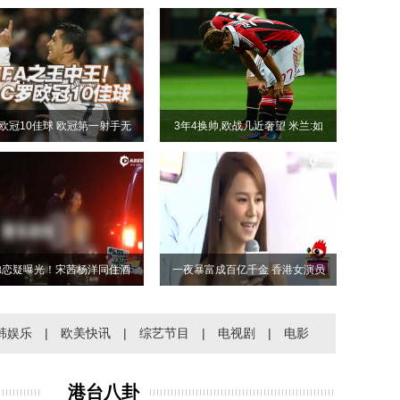
欧冠10佳球 欧冠第一射手无
3年4换帅,欧战几近奢望 米兰:如
弟恋疑曝光！宋茜杨洋同住酒
一夜暴富成百亿千金 香港女演员
韩娱乐
|
欧美快讯
|
综艺节目
|
电视剧
|
电影
港台八卦