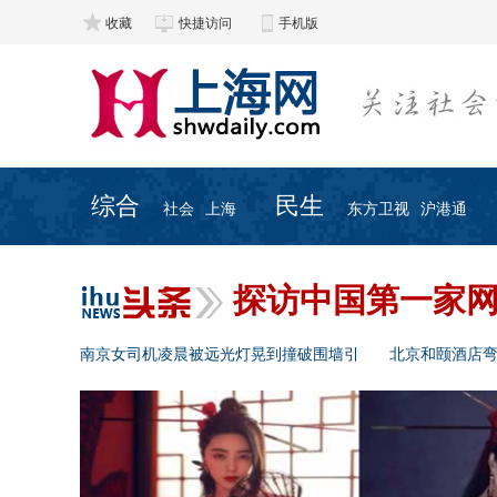
收藏
快捷访问
手机版
综合
民生
社会
上海
东方卫视
沪港通
探访中国第一家
南京女司机凌晨被远光灯晃到撞破围墙引
北京和颐酒店