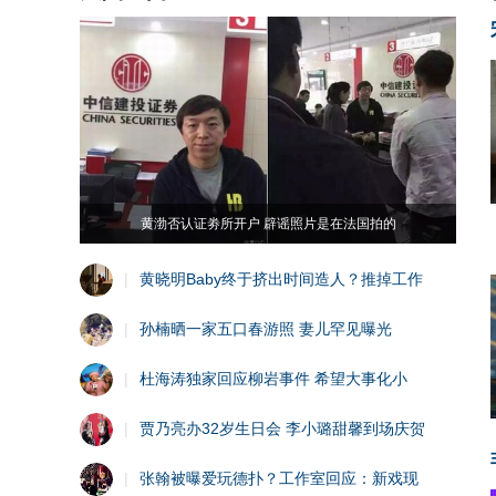
黄渤否认证劵所开户 辟谣照片是在法国拍的
|
黄晓明Baby终于挤出时间造人？推掉工作
|
孙楠晒一家五口春游照 妻儿罕见曝光
|
杜海涛独家回应柳岩事件 希望大事化小
|
贾乃亮办32岁生日会 李小璐甜馨到场庆贺
|
张翰被曝爱玩德扑？工作室回应：新戏现