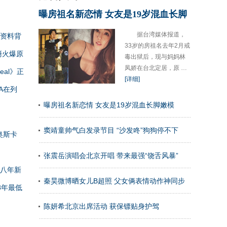
曝房祖名新恋情 女友是19岁混血长脚
据台湾媒体报道，
资料背
33岁的房祖名去年2月戒
裔火爆原
毒出狱后，现与妈妈林
凤娇在台北定居，原 …
al》正
[详细]
A在列
曝房祖名新恋情 女友是19岁混血长脚嫩模
窦靖童帅气白发录节目 “沙发咚”狗狗停不下
奥斯卡
张震岳演唱会北京开唱 带来最强“饶舌风暴”
八年新
秦昊微博晒女儿B超照 父女俩表情动作神同步
8年最低
陈妍希北京出席活动 获保镖贴身护驾