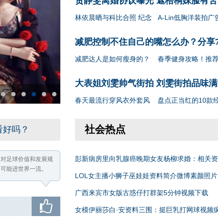
贾静雯离婚协议曝光 遮梧桐妹脸有苦
林依晨晒与科比合照 纪念
A-Lin低胸洋装拍广
减肥控制不住自己的嘴怎么办？分享
减肥达人是如何瘦身的？
春季健身攻略！推
大表姐刘雯帅气街拍 刘雯街拍品味满
春天最流行穿风衣外套风
盘点正当红的10款
2
3
4
5
6
7
社会热点
看好吗？
彭新病房里向乳腺癌晚期女友杨柳求婚：相关资
，对足球价值和发展规
不可能进世界一流。
LOL女主播小狮子巫娃娃资料简介微博素颜照片
广西来宾市女版古惑仔打群架5分钟视频下载
女模伊丽莎白·安资料三围：挺巨乳打网球视频