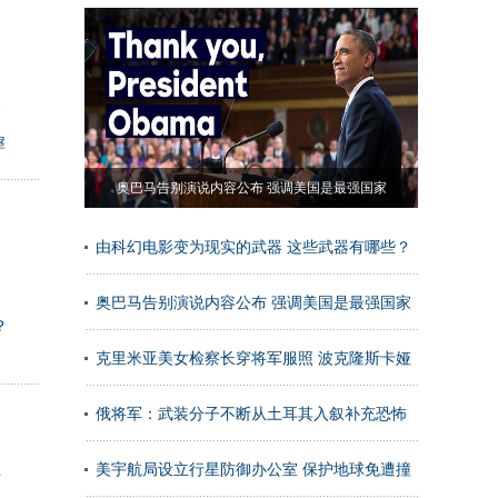
督
犀
奥巴马告别演说内容公布 强调美国是最强国家
由科幻电影变为现实的武器 这些武器有哪些？
奥巴马告别演说内容公布 强调美国是最强国家
？
克里米亚美女检察长穿将军服照 波克隆斯卡娅
个人资
俄将军：武装分子不断从土耳其入叙补充恐怖
主
武装
美宇航局设立行星防御办公室 保护地球免遭撞