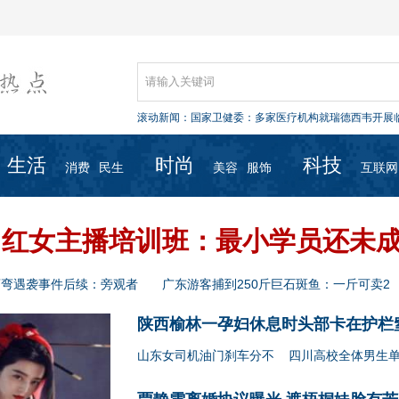
国家卫健委：多家医疗机构就瑞德西韦开展
滚动新闻：
卫健委专家：无症状病例传染性较弱，不必
民政部：新冠肺炎患者遗体火化前不可进行
多伦多“武汉面馆”：有人问是否卖蝙蝠汤 有
生活
时尚
科技
中国排协宣布：国内排球赛事及集训活动延
消费
民生
美容
服饰
互联网
国家卫健委：多家医疗机构就瑞德西韦开展
卫健委专家：无症状病例传染性较弱，不必
民政部：新冠肺炎患者遗体火化前不可进行
多伦多“武汉面馆”：有人问是否卖蝙蝠汤 有
网红女主播培训班：最小学员还未
中国排协宣布：国内排球赛事及集训活动延
弯弯遇袭事件后续：旁观者
广东游客捕到250斤巨石斑鱼：一斤可卖2
陕西榆林一孕妇休息时头部卡在护栏
山东女司机油门刹车分不
四川高校全体男生