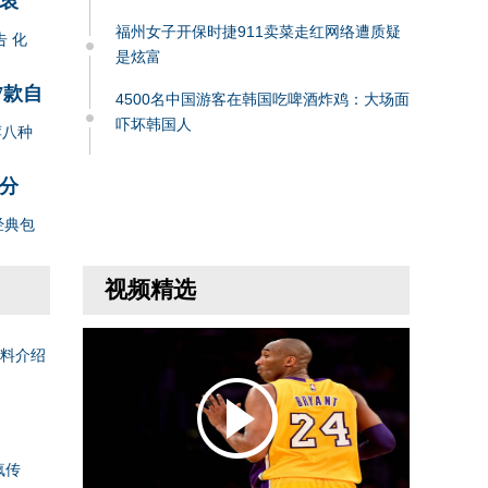
衷
福州女子开保时捷911卖菜走红网络遭质疑
告 化
是炫富
7款自
4500名中国游客在韩国吃啤酒炸鸡：大场面
吓坏韩国人
荐八种
分
经典包
视频精选
料介绍
疯传