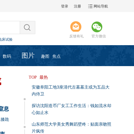
登录
注册
网站导航
临床试验
反馈有礼
官方微信
过分担心
遗容瞻仰等活动
人打气加油
图片
期举办
数码
趣图
焦点
临床试验
过分担心
遗容瞻仰等活动
最热
人打气加油
TOP
成
期举办
安徽阜阳工地3座清代古墓墓主或为五品大
内侍卫
探访沈阳造币厂女工工作生活：钱如流水却
窒息
心如止水
单膝跪
山东师范大学美女秀舞蹈壁咚：贴面亲吻照
片疯传