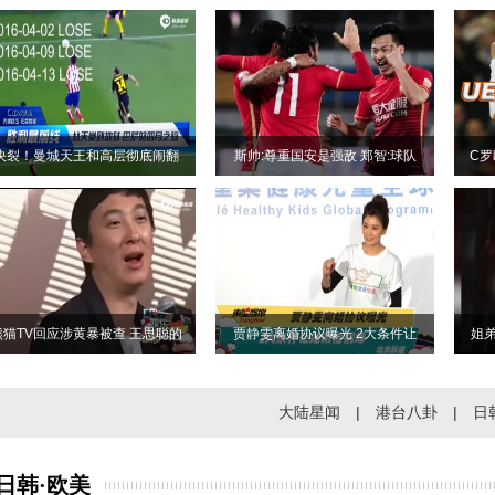
决裂！曼城天王和高层彻底闹翻
斯帅:尊重国安是强敌 郑智:球队
C罗
熊猫TV回应涉黄暴被查 王思聪的
贾静雯离婚协议曝光 2大条件让
姐
大陆星闻
|
港台八卦
|
日
日韩·欧美