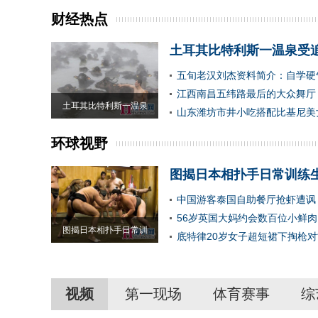
财经热点
土耳其比特利斯一温泉受
五旬老汉刘杰资料简介：自学硬
江西南昌五纬路最后的大众舞厅
土耳其比特利斯一温泉
山东潍坊市井小吃搭配比基尼美
环球视野
图揭日本相扑手日常训练
中国游客泰国自助餐厅抢虾遭讽
56岁英国大妈约会数百位小鲜
图揭日本相扑手日常训
底特律20岁女子超短裙下掏枪
视频
第一现场
体育赛事
综