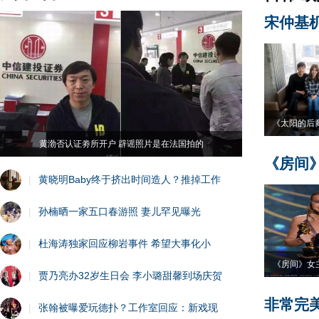
宋仲基
《太阳的后
黄渤否认证劵所开户 辟谣照片是在法国拍的
《房间
|
黄晓明Baby终于挤出时间造人？推掉工作
|
孙楠晒一家五口春游照 妻儿罕见曝光
|
杜海涛独家回应柳岩事件 希望大事化小
《房间》女
|
贾乃亮办32岁生日会 李小璐甜馨到场庆贺
非常完
|
张翰被曝爱玩德扑？工作室回应：新戏现