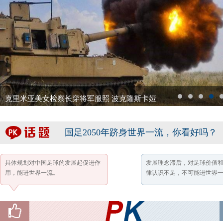
克里米亚美女检察长穿将军服照 波克隆斯卡娅
1
2
3
4
5
国足2050年跻身世界一流，你看好吗？
具体规划对中国足球的发展起促进作
发展理念滞后，对足球价值
用，能进世界一流。
律认识不足，不可能进世界