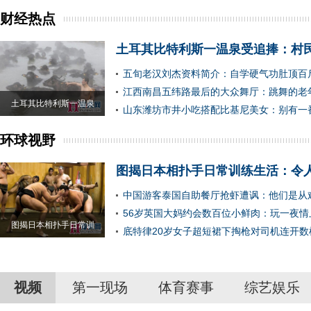
财经热点
土耳其比特利斯一温泉受追捧：村
五旬老汉刘杰资料简介：自学硬气功肚顶百
江西南昌五纬路最后的大众舞厅：跳舞的老
土耳其比特利斯一温泉
山东潍坊市井小吃搭配比基尼美女：别有一
环球视野
图揭日本相扑手日常训练生活：令
中国游客泰国自助餐厅抢虾遭讽：他们是从
56岁英国大妈约会数百位小鲜肉：玩一夜情
图揭日本相扑手日常训
底特律20岁女子超短裙下掏枪对司机连开数
视频
第一现场
体育赛事
综艺娱乐