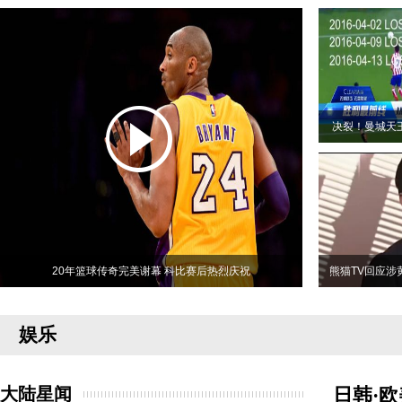
决裂！曼城天
20年篮球传奇完美谢幕 科比赛后热烈庆祝
熊猫TV回应涉
娱乐
大陆星闻
日韩·欧