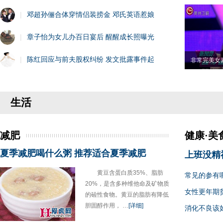
|
邓超孙俪合体穿情侣装捞金 邓氏英语惹娘
|
章子怡为女儿办百日宴后 醒醒成长照曝光
|
陈红回应与前夫股权纠纷 发文批露事件起
非常完美女
生活
减肥
健康·美
夏季减肥喝什么粥 推荐适合夏季减肥
上班没精
黄豆含蛋白质35%、脂肪
常见的参有
20%，是含多种维他命及矿物质
女性更年期
的硷性食物。黄豆的脂肪有降低
胆固醇作用， …
[详细]
消化不良该