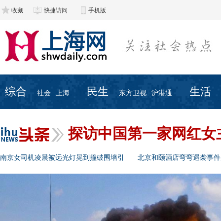
收藏
快捷访问
手机版
综合
民生
生活
社会
上海
东方卫视
沪港通
探访中国第一家网红女
南京女司机凌晨被远光灯晃到撞破围墙引
北京和颐酒店弯弯遇袭事件