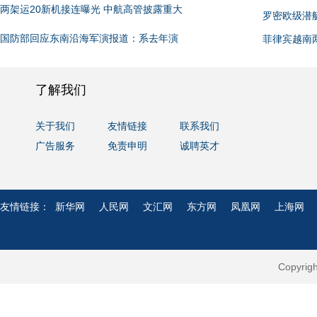
两架运20新机接连曝光 中航高管披露重大
罗密欧级潜
国防部回应东南沿海军演报道：系去年演
菲律宾越南
了解我们
关于我们
友情链接
联系我们
广告服务
免责申明
诚聘英才
友情链接：
新华网
人民网
文汇网
东方网
凤凰网
上海网
Copyri