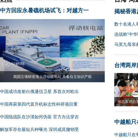
中方回应永暑礁机场试飞：对越方一
揭秘香港
数十名港人
连战称“中华
马英九母亲
台湾两岸
我国立项研发海上浮动核电站 具备自主知识产权
中国成功发射白俄通信卫星 系首次对欧出
张志军访台
中国再获第四代直升机标志性科研项目重
果
中国陆战队在沙漠如何伪装 官方办法穿吉
中越船只
解放军存在最短兵种曝光 深圳成其撤销受
中越船只在