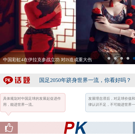
中国彩虹4在伊拉克参战立功 对IS造成重大伤
1
2
3
4
5
国足2050年跻身世界一流，你看好吗？
具体规划对中国足球的发展起促进作
发展理念滞后，对足球价值
用，能进世界一流。
律认识不足，不可能进世界