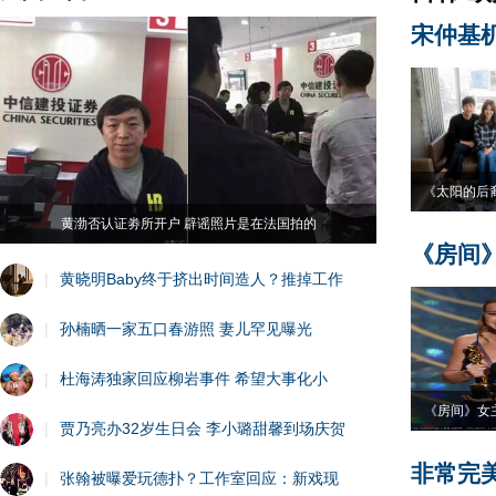
宋仲基
《太阳的后
黄渤否认证劵所开户 辟谣照片是在法国拍的
《房间
|
黄晓明Baby终于挤出时间造人？推掉工作
|
孙楠晒一家五口春游照 妻儿罕见曝光
|
杜海涛独家回应柳岩事件 希望大事化小
《房间》女
|
贾乃亮办32岁生日会 李小璐甜馨到场庆贺
非常完
|
张翰被曝爱玩德扑？工作室回应：新戏现