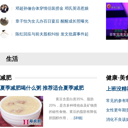
|
邓超孙俪合体穿情侣装捞金 邓氏英语惹娘
|
章子怡为女儿办百日宴后 醒醒成长照曝光
|
陈红回应与前夫股权纠纷 发文批露事件起
非常完美女
生活
减肥
健康·美
夏季减肥喝什么粥 推荐适合夏季减肥
上班没精
黄豆含蛋白质35%、脂肪
常见的参有
20%，是含多种维他命及矿物质
女性更年期
的硷性食物。黄豆的脂肪有降低
胆固醇作用， …
[详细]
消化不良该