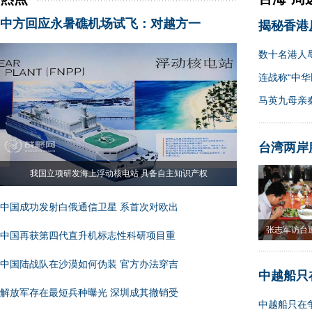
中方回应永暑礁机场试飞：对越方一
揭秘香港
数十名港人
连战称“中华
马英九母亲
台湾两岸
我国立项研发海上浮动核电站 具备自主知识产权
中国成功发射白俄通信卫星 系首次对欧出
张志军访台
中国再获第四代直升机标志性科研项目重
果
中国陆战队在沙漠如何伪装 官方办法穿吉
中越船只
解放军存在最短兵种曝光 深圳成其撤销受
中越船只在