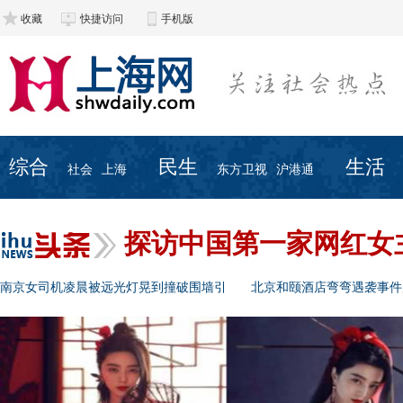
收藏
快捷访问
手机版
综合
民生
生活
社会
上海
东方卫视
沪港通
探访中国第一家网红女
南京女司机凌晨被远光灯晃到撞破围墙引
北京和颐酒店弯弯遇袭事件