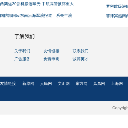
两架运20新机接连曝光 中航高管披露重大
罗密欧级潜
国防部回应东南沿海军演报道：系去年演
菲律宾越南
了解我们
关于我们
友情链接
联系我们
广告服务
免责申明
诚聘英才
友情链接：
新华网
人民网
文汇网
东方网
凤凰网
上海网
Copyri