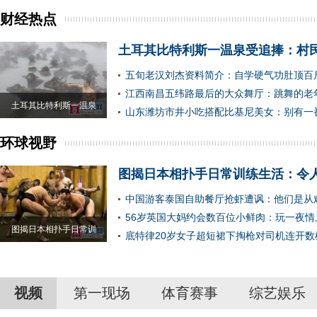
财经热点
土耳其比特利斯一温泉受追捧：村
五旬老汉刘杰资料简介：自学硬气功肚顶百
江西南昌五纬路最后的大众舞厅：跳舞的老
土耳其比特利斯一温泉
山东潍坊市井小吃搭配比基尼美女：别有一
环球视野
图揭日本相扑手日常训练生活：令
中国游客泰国自助餐厅抢虾遭讽：他们是从
56岁英国大妈约会数百位小鲜肉：玩一夜情
图揭日本相扑手日常训
底特律20岁女子超短裙下掏枪对司机连开数
视频
第一现场
体育赛事
综艺娱乐