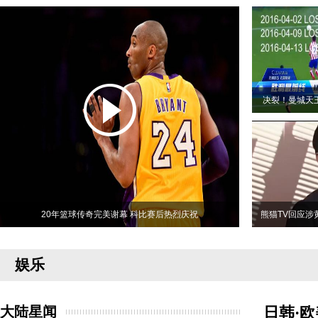
决裂！曼城天
20年篮球传奇完美谢幕 科比赛后热烈庆祝
熊猫TV回应涉
娱乐
大陆星闻
日韩·欧