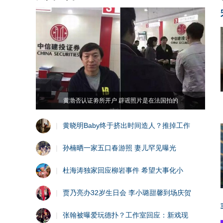
黄渤否认证劵所开户 辟谣照片是在法国拍的
|
黄晓明Baby终于挤出时间造人？推掉工作
|
孙楠晒一家五口春游照 妻儿罕见曝光
|
杜海涛独家回应柳岩事件 希望大事化小
|
贾乃亮办32岁生日会 李小璐甜馨到场庆贺
|
张翰被曝爱玩德扑？工作室回应：新戏现