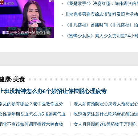
《我是歌手4》决赛红毯：陈伟霆张信
儿
非常完美男嘉宾徐志滨资料及照片活动
《非凡搭档》首播时间《非凡搭档》拍
非常完美女嘉宾张泉灵牵手隋
《蜜蜂少女队》素人少女变明星24小
拍摄
健康·美食
上班没精神怎么办6个妙招让你摆脱心理疲劳
|
常见的参有哪些？老中医教你区分
老人如何预防冠心病老人预防冠
|
女性更年期贫血怎么办5招远离气血
吃鸡蛋需注意什么吃鸡蛋必须知
|
消化不良该如何调理推荐六种食物
女人月经期间这6类药物千万别吃