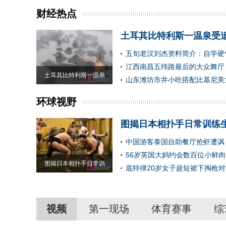
财经热点
土耳其比特利斯一温泉受
五旬老汉刘杰资料简介：自学硬
江西南昌五纬路最后的大众舞厅
土耳其比特利斯一温泉
山东潍坊市井小吃搭配比基尼美
环球视野
图揭日本相扑手日常训练
中国游客泰国自助餐厅抢虾遭讽
56岁英国大妈约会数百位小鲜
图揭日本相扑手日常训
底特律20岁女子超短裙下掏枪
视频
第一现场
体育赛事
综