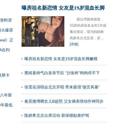
曝房祖名新恋情 女友是19岁混血长脚
据台湾媒体报道，
资料背
33岁的房祖名去年2月戒
裔火爆原
毒出狱后，现与妈妈林
凤娇在台北定居，原 …
al》正
[详细]
A在列
曝房祖名新恋情 女友是19岁混血长脚嫩模
窦靖童帅气白发录节目 “沙发咚”狗狗停不下
奥斯卡
张震岳演唱会北京开唱 带来最强“饶舌风暴”
八年新
秦昊微博晒女儿B超照 父女俩表情动作神同步
8年最低
陈妍希北京出席活动 获保镖贴身护驾