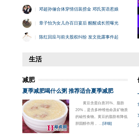
|
邓超孙俪合体穿情侣装捞金 邓氏英语惹娘
|
章子怡为女儿办百日宴后 醒醒成长照曝光
|
陈红回应与前夫股权纠纷 发文批露事件起
生活
减肥
夏季减肥喝什么粥 推荐适合夏季减肥
黄豆含蛋白质35%、脂肪
20%，是含多种维他命及矿物质
的硷性食物。黄豆的脂肪有降低
胆固醇作用， …
[详细]