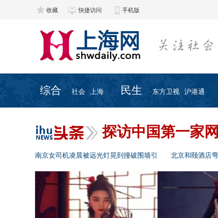
收藏
快捷访问
手机版
综合
民生
社会
上海
东方卫视
沪港通
探访中国第一家
南京女司机凌晨被远光灯晃到撞破围墙引
北京和颐酒店