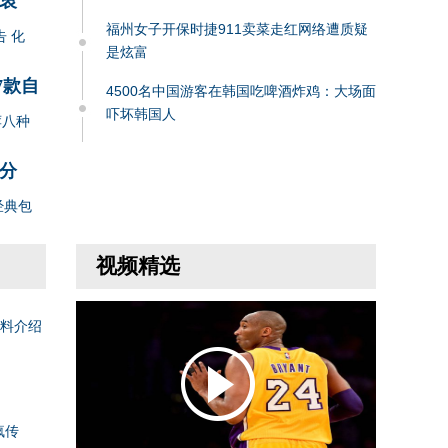
衷
福州女子开保时捷911卖菜走红网络遭质疑
告 化
是炫富
7款自
4500名中国游客在韩国吃啤酒炸鸡：大场面
吓坏韩国人
荐八种
分
经典包
视频精选
料介绍
疯传