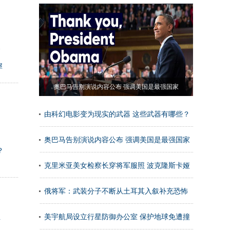
督
犀
奥巴马告别演说内容公布 强调美国是最强国家
由科幻电影变为现实的武器 这些武器有哪些？
奥巴马告别演说内容公布 强调美国是最强国家
？
克里米亚美女检察长穿将军服照 波克隆斯卡娅
个人资
俄将军：武装分子不断从土耳其入叙补充恐怖
主
武装
美宇航局设立行星防御办公室 保护地球免遭撞