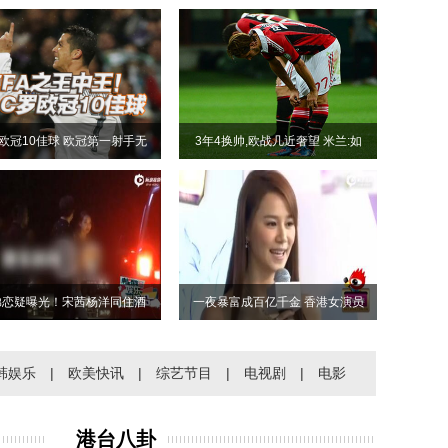
欧冠10佳球 欧冠第一射手无
3年4换帅,欧战几近奢望 米兰:如
弟恋疑曝光！宋茜杨洋同住酒
一夜暴富成百亿千金 香港女演员
韩娱乐
|
欧美快讯
|
综艺节目
|
电视剧
|
电影
港台八卦