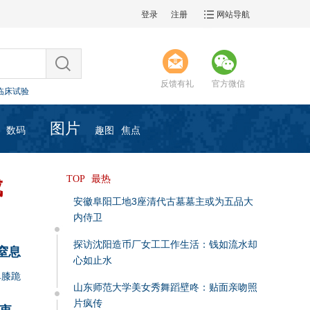
登录
注册
网站导航
临床试验
反馈有礼
官方微信
过分担心
遗容瞻仰等活动
人打气加油
图片
期举办
数码
趣图
焦点
临床试验
过分担心
遗容瞻仰等活动
最热
人打气加油
TOP
成
期举办
安徽阜阳工地3座清代古墓墓主或为五品大
内侍卫
探访沈阳造币厂女工工作生活：钱如流水却
窒息
心如止水
单膝跪
山东师范大学美女秀舞蹈壁咚：贴面亲吻照
片疯传