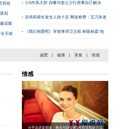
小S作风大胆 自曝与老公少行房事自己解决
哲容祖
策划
吴绮莉留长发女人味十足 网友称赞：宝刀未老
摄花絮
《我们相爱吧》宋智孝捍卫主权 称陈柏霖“他
时全天候
减肥
|
健康
|
美食
|
情感
情感
心
道
分手后还是朋友！教你与前任的5种和谐相处方法