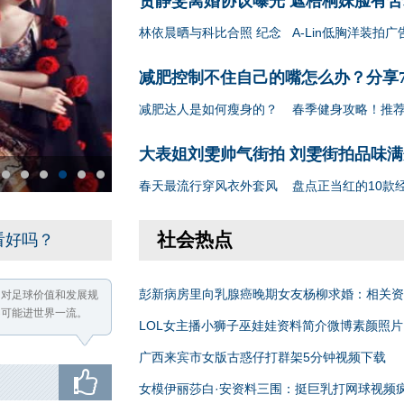
贾静雯离婚协议曝光 遮梧桐妹脸有苦
林依晨晒与科比合照 纪念
A-Lin低胸洋装拍广
减肥控制不住自己的嘴怎么办？分享
减肥达人是如何瘦身的？
春季健身攻略！推
大表姐刘雯帅气街拍 刘雯街拍品味满
春天最流行穿风衣外套风
盘点正当红的10款
2
3
4
5
6
7
社会热点
看好吗？
彭新病房里向乳腺癌晚期女友杨柳求婚：相关资
，对足球价值和发展规
不可能进世界一流。
LOL女主播小狮子巫娃娃资料简介微博素颜照片
广西来宾市女版古惑仔打群架5分钟视频下载
女模伊丽莎白·安资料三围：挺巨乳打网球视频