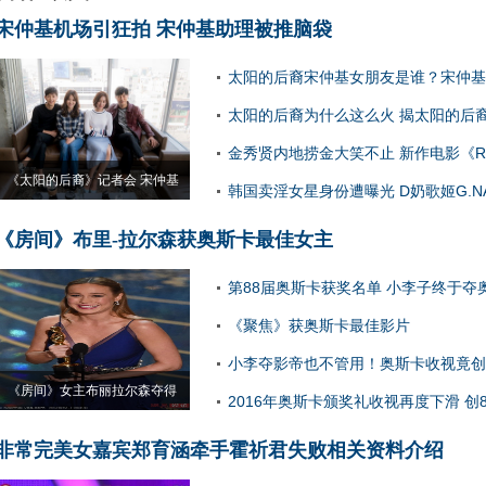
宋仲基机场引狂拍 宋仲基助理被推脑袋
太阳的后裔宋仲基女朋友是谁？宋仲基
景公开
太阳的后裔为什么这么火 揭太阳的后
因
金秀贤内地捞金大笑不止 新作电影《Re
《太阳的后裔》记者会 宋仲基
在拍摄
韩国卖淫女星身份遭曝光 D奶歌姬G.N
《房间》布里-拉尔森获奥斯卡最佳女主
第88届奥斯卡获奖名单 小李子终于夺
影帝
《聚焦》获奥斯卡最佳影片
小李夺影帝也不管用！奥斯卡收视竟创
《房间》女主布丽拉尔森夺得
低
2016年奥斯卡颁奖礼收视再度下滑 创
非常完美女嘉宾郑育涵牵手霍祈君失败相关资料介绍