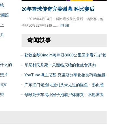
镜
20年篮球传奇完美谢幕 科比赛后
素颜照
2016年4月14日，科比退役前的最后一场比赛，他
止
全场50投22中得到6 ……
[详细]
照片
奇闻轶事
获救企鹅Dindim每年游8000公里回来看71岁老
什么的
人
印尼村民杀死一只濒临灭绝的老虎食其肉
照片
【图】
YouTube博主尼基·克里斯分享化妆技巧粉丝超
6岁
200万
广东江门老渔民捉到从未见过的怪鱼：形似雀
照
鳝
母猴死于车祸小猴子抱着尸体痛哭：不愿离去