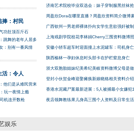
济南艺术院校毕业双选会：妹子穿制服黑丝袜抢
周盈欣Dora在哪里直播？周盈欣资料简介微博
追捧：村民
广西钦州一男老师裸体扑向女学生意欲强奸被制
气功肚顶百斤石
上海戏剧学院校花李林娟Cherry三围资料微博
：跳舞的老年人居多
女：别有一番风情
安徽小轿车超车时迎面撞上水泥罐车：司机身亡
陕西榆林一孕妇休息时头部卡在护栏窒息身亡
浙大双胞胎姐妹纪美希纪美岐资料微博父母是做
生活：令人
登封小伙贺金峰迎娶瘫痪新娘晓格相关资料介绍
：他们是从难民营来
香港水泥藏尸案最新进展：5人被捕最小女嫌犯1
肉：玩一夜情上瘾
对司机连开数枪
夜店领舞教练果儿身高三围个人资料及日常生活
艺娱乐