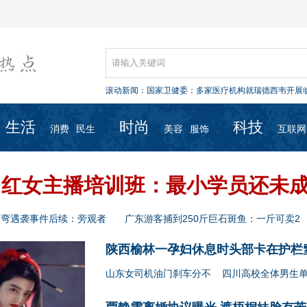
国家卫健委：多家医疗机构就瑞德西韦开展
滚动新闻：
卫健委专家：无症状病例传染性较弱，不必
民政部：新冠肺炎患者遗体火化前不可进行
多伦多“武汉面馆”：有人问是否卖蝙蝠汤 有
生活
时尚
科技
中国排协宣布：国内排球赛事及集训活动延
消费
民生
美容
服饰
互联网
国家卫健委：多家医疗机构就瑞德西韦开展
卫健委专家：无症状病例传染性较弱，不必
民政部：新冠肺炎患者遗体火化前不可进行
多伦多“武汉面馆”：有人问是否卖蝙蝠汤 有
网红女主播培训班：最小学员还未
中国排协宣布：国内排球赛事及集训活动延
弯弯遇袭事件后续：旁观者
广东游客捕到250斤巨石斑鱼：一斤可卖2
陕西榆林一孕妇休息时头部卡在护栏
山东女司机油门刹车分不
四川高校全体男生