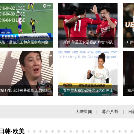
决裂！曼城天王和高层彻底闹翻
斯帅:尊重国安是强敌 郑智:球队
C罗
熊猫TV回应涉黄暴被查 王思聪的
贾静雯离婚协议曝光 2大条件让
姐
大陆星闻
|
港台八卦
|
日
日韩·欧美