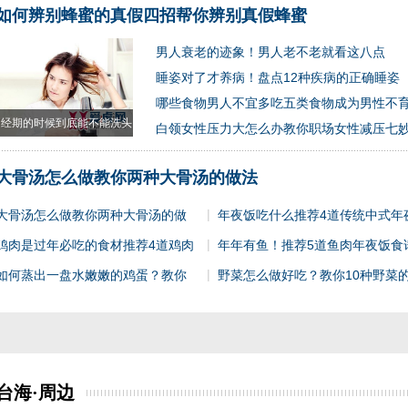
如何辨别蜂蜜的真假四招帮你辨别真假蜂蜜
男人衰老的迹象！男人老不老就看这八点
睡姿对了才养病！盘点12种疾病的正确睡姿
哪些食物男人不宜多吃五类食物成为男性不
经期的时候到底能不能洗头
白领女性压力大怎么办教你职场女性减压七
经
大骨汤怎么做教你两种大骨汤的做法
|
大骨汤怎么做教你两种大骨汤的做
年夜饭吃什么推荐4道传统中式年
|
鸡肉是过年必吃的食材推荐4道鸡肉
年年有鱼！推荐5道鱼肉年夜饭食
|
如何蒸出一盘水嫩嫩的鸡蛋？教你
野菜怎么做好吃？教你10种野菜
台海·周边