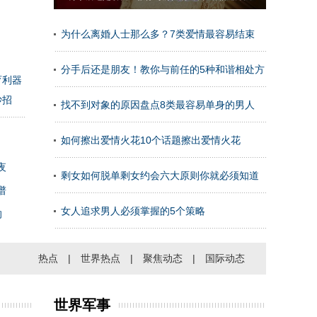
为什么离婚人士那么多？7类爱情最容易结束
分手后还是朋友！教你与前任的5种和谐相处方
育利器
妙招
法
找不到对象的原因盘点8类最容易单身的男人
如何擦出爱情火花10个话题擦出爱情火花
夜
剩女如何脱单剩女约会六大原则你就必须知道
谱
女人追求男人必须掌握的5个策略
的
热点
|
世界热点
|
聚焦动态
|
国际动态
世界军事