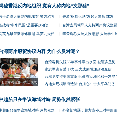
揭秘香港反内地组织 竟有人称内地“支那猪”
|
数十名港人辱骂内地旅客 警方称将
香港“驱蝗运动”发起人道歉 或发
|
连战称“中华民国”是重要政治资
台湾当局领导人支持两岸协议监
|
马英九母亲秦厚修病逝 马英九夫妇
李登辉称大陆人没思想 大陆学生
台湾两岸服贸协议内容 为什么反对呢？
台湾客机失踪55年事件浮出水面 被证实坠海
张志军访台遭干扰 三大成果增加政治互信
台湾竟支持美国重返亚洲 有助地区和平发展
张志军访台遭干扰 三大成
内地大规模填海造陆 台担心冲击太平岛防务
果增
中越船只在争议海域对峙 局势依然紧张
|
中越船只在争议海域对峙 局势依然
外交部洪磊：越方应停止对中国