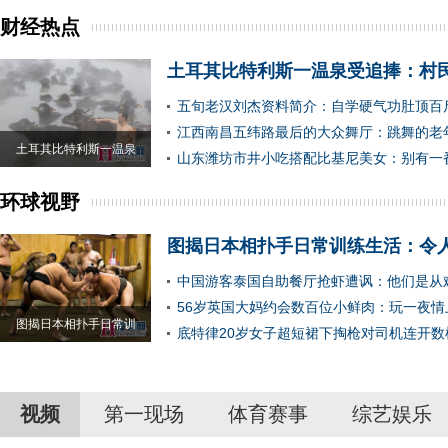
财经热点
土耳其比特利斯一温泉受追捧：村
五旬老汉刘杰资料简介：自学硬气功肚顶百
江西南昌五纬路最后的大众舞厅：跳舞的老
土耳其比特利斯一温泉
山东潍坊市井小吃搭配比基尼美女：别有一
环球视野
图揭日本相扑手日常训练生活：令
中国游客泰国自助餐厅抢虾遭讽：他们是从
56岁英国大妈约会数百位小鲜肉：玩一夜情
图揭日本相扑手日常训
底特律20岁女子超短裙下掏枪对司机连开数
视频
第一现场
体育赛事
综艺娱乐