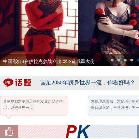
中国彩虹4在伊拉克参战立功 对IS造成重大伤
1
2
3
4
5
国足2050年跻身世界一流，你看好吗？
具体规划对中国足球的发展起促进作
发展理念滞后，对足球价值
用，能进世界一流。
律认识不足，不可能进世界