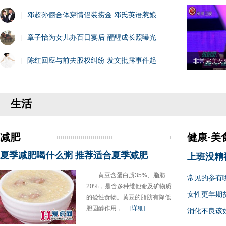
|
邓超孙俪合体穿情侣装捞金 邓氏英语惹娘
|
章子怡为女儿办百日宴后 醒醒成长照曝光
|
陈红回应与前夫股权纠纷 发文批露事件起
非常完美女
生活
减肥
健康·美
夏季减肥喝什么粥 推荐适合夏季减肥
上班没精
黄豆含蛋白质35%、脂肪
常见的参有
20%，是含多种维他命及矿物质
女性更年期
的硷性食物。黄豆的脂肪有降低
胆固醇作用， …
[详细]
消化不良该