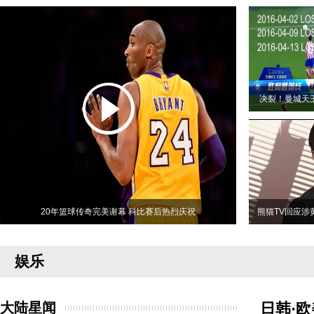
决裂！曼城天
20年篮球传奇完美谢幕 科比赛后热烈庆祝
熊猫TV回应涉
娱乐
大陆星闻
日韩·欧