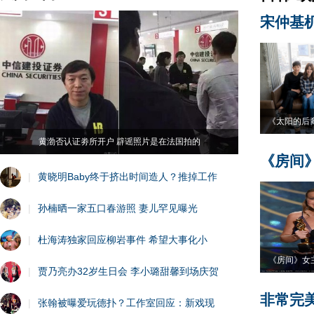
宋仲基
《太阳的后
黄渤否认证劵所开户 辟谣照片是在法国拍的
《房间
|
黄晓明Baby终于挤出时间造人？推掉工作
|
孙楠晒一家五口春游照 妻儿罕见曝光
|
杜海涛独家回应柳岩事件 希望大事化小
《房间》女
|
贾乃亮办32岁生日会 李小璐甜馨到场庆贺
非常完
|
张翰被曝爱玩德扑？工作室回应：新戏现