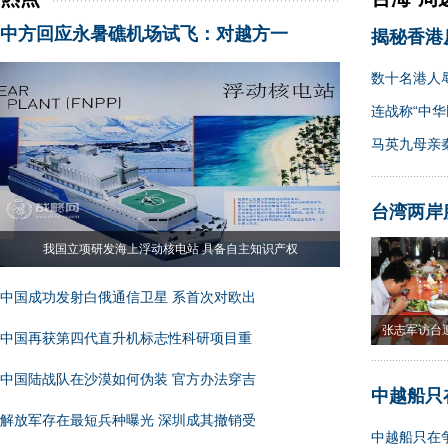
中方回应永暑礁机场试飞：对越方一
揭秘香港
数十名港人
连战称“中华
马英九母亲
台湾两岸
我国立项研发海上浮动核电站 具备自主知识产权
中国成功发射白俄通信卫星 系首次对欧出
张志军访台
中国再获第四代直升机标志性科研项目重
果
中国陆战队在沙漠如何伪装 官方办法穿吉
中越船只
解放军存在最短兵种曝光 深圳成其撤销受
中越船只在