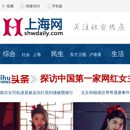
收藏
快捷访问
手机版
综合
民生
生活
社会
上海
东方卫视
沪港通
探访中国第一家网红女
南京女司机凌晨被远光灯晃到撞破围墙引
北京和颐酒店弯弯遇袭事件