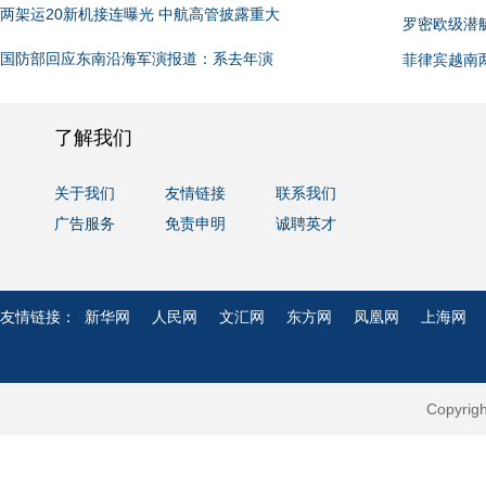
两架运20新机接连曝光 中航高管披露重大
罗密欧级潜
国防部回应东南沿海军演报道：系去年演
菲律宾越南
了解我们
关于我们
友情链接
联系我们
广告服务
免责申明
诚聘英才
友情链接：
新华网
人民网
文汇网
东方网
凤凰网
上海网
Copyri