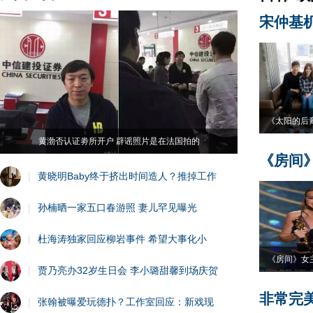
宋仲基
《太阳的后
黄渤否认证劵所开户 辟谣照片是在法国拍的
《房间
|
黄晓明Baby终于挤出时间造人？推掉工作
|
孙楠晒一家五口春游照 妻儿罕见曝光
|
杜海涛独家回应柳岩事件 希望大事化小
《房间》女
|
贾乃亮办32岁生日会 李小璐甜馨到场庆贺
非常完
|
张翰被曝爱玩德扑？工作室回应：新戏现