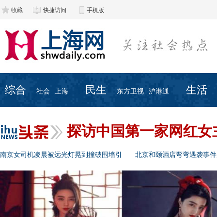
收藏
快捷访问
手机版
综合
民生
生活
社会
上海
东方卫视
沪港通
探访中国第一家网红女
南京女司机凌晨被远光灯晃到撞破围墙引
北京和颐酒店弯弯遇袭事件