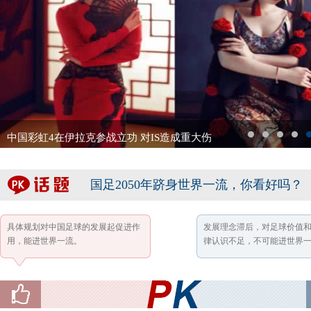
中国彩虹4在伊拉克参战立功 对IS造成重大伤
1
2
3
4
5
国足2050年跻身世界一流，你看好吗？
具体规划对中国足球的发展起促进作
发展理念滞后，对足球价值
用，能进世界一流。
律认识不足，不可能进世界