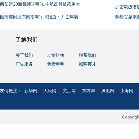
两架运20新机接连曝光 中航高管披露重大
罗密欧级潜
国防部回应东南沿海军演报道：系去年演
菲律宾越南
了解我们
关于我们
友情链接
联系我们
广告服务
免责申明
诚聘英才
友情链接：
新华网
人民网
文汇网
东方网
凤凰网
上海网
Copyri