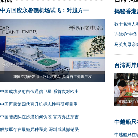
中方回应永暑礁机场试飞：对越方一
揭秘香港
数十名港人
连战称“中华
马英九母亲
台湾两岸
我国立项研发海上浮动核电站 具备自主知识产权
中国成功发射白俄通信卫星 系首次对欧出
张志军访台
中国再获第四代直升机标志性科研项目重
果
中国陆战队在沙漠如何伪装 官方办法穿吉
中越船只
解放军存在最短兵种曝光 深圳成其撤销受
中越船只在