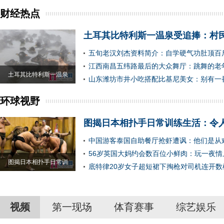
财经热点
土耳其比特利斯一温泉受追捧：村
五旬老汉刘杰资料简介：自学硬气功肚顶百
江西南昌五纬路最后的大众舞厅：跳舞的老
土耳其比特利斯一温泉
山东潍坊市井小吃搭配比基尼美女：别有一
环球视野
图揭日本相扑手日常训练生活：令
中国游客泰国自助餐厅抢虾遭讽：他们是从
56岁英国大妈约会数百位小鲜肉：玩一夜情
图揭日本相扑手日常训
底特律20岁女子超短裙下掏枪对司机连开数
视频
第一现场
体育赛事
综艺娱乐