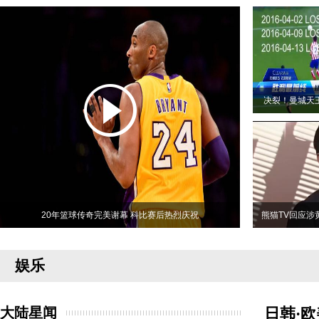
决裂！曼城天
20年篮球传奇完美谢幕 科比赛后热烈庆祝
熊猫TV回应涉
娱乐
大陆星闻
日韩·欧