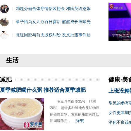
|
邓超孙俪合体穿情侣装捞金 邓氏英语惹娘
|
章子怡为女儿办百日宴后 醒醒成长照曝光
|
陈红回应与前夫股权纠纷 发文批露事件起
非常完美女
生活
减肥
健康·美
夏季减肥喝什么粥 推荐适合夏季减肥
上班没精
黄豆含蛋白质35%、脂肪
常见的参有
20%，是含多种维他命及矿物质
女性更年期
的硷性食物。黄豆的脂肪有降低
胆固醇作用， …
[详细]
消化不良该