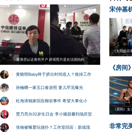
宋仲基
《太阳的后
黄渤否认证劵所开户 辟谣照片是在法国拍的
《房间
|
黄晓明Baby终于挤出时间造人？推掉工作
|
孙楠晒一家五口春游照 妻儿罕见曝光
|
杜海涛独家回应柳岩事件 希望大事化小
《房间》女
|
贾乃亮办32岁生日会 李小璐甜馨到场庆贺
非常完
|
张翰被曝爱玩德扑？工作室回应：新戏现