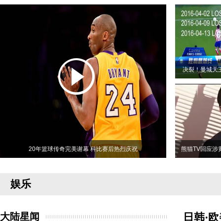
决裂！曼城天
20年篮球传奇完美谢幕 科比赛后热烈庆祝
熊猫TV回应涉
娱乐
大陆星闻
日韩·欧