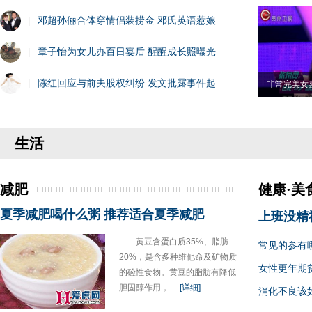
|
邓超孙俪合体穿情侣装捞金 邓氏英语惹娘
|
章子怡为女儿办百日宴后 醒醒成长照曝光
|
陈红回应与前夫股权纠纷 发文批露事件起
非常完美女
生活
减肥
健康·美
夏季减肥喝什么粥 推荐适合夏季减肥
上班没精
黄豆含蛋白质35%、脂肪
常见的参有
20%，是含多种维他命及矿物质
女性更年期
的硷性食物。黄豆的脂肪有降低
胆固醇作用， …
[详细]
消化不良该