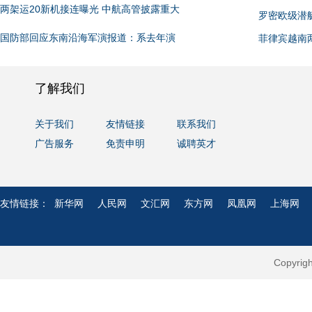
两架运20新机接连曝光 中航高管披露重大
罗密欧级潜
国防部回应东南沿海军演报道：系去年演
菲律宾越南
了解我们
关于我们
友情链接
联系我们
广告服务
免责申明
诚聘英才
友情链接：
新华网
人民网
文汇网
东方网
凤凰网
上海网
Copyri