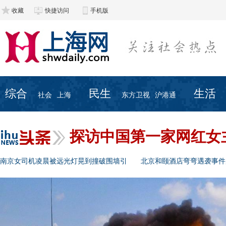
收藏
快捷访问
手机版
综合
民生
生活
社会
上海
东方卫视
沪港通
探访中国第一家网红女
南京女司机凌晨被远光灯晃到撞破围墙引
北京和颐酒店弯弯遇袭事件