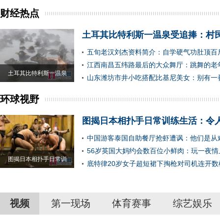
财经热点
土耳其比特利斯一温泉受追捧：村
五旬老汉刘杰资料简介：自学硬气功肚顶百
江西南昌五纬路最后的大众舞厅：跳舞的老
土耳其比特利斯一温泉
山东潍坊市井小吃搭配比基尼美女：别有一
环球视野
图揭日本相扑手日常训练生活：令
中国游客泰国自助餐厅抢虾遭讽：他们是从
56岁英国大妈约会数百位小鲜肉：玩一夜情
图揭日本相扑手日常训
底特律20岁女子超短裙下掏枪对司机连开数
视频
第一现场
体育赛事
综艺娱乐