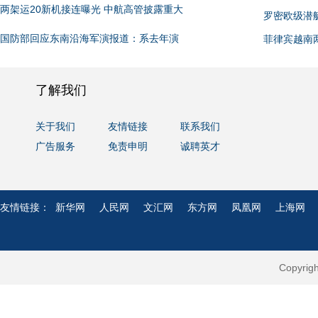
两架运20新机接连曝光 中航高管披露重大
罗密欧级潜
国防部回应东南沿海军演报道：系去年演
菲律宾越南
了解我们
关于我们
友情链接
联系我们
广告服务
免责申明
诚聘英才
友情链接：
新华网
人民网
文汇网
东方网
凤凰网
上海网
Copyri