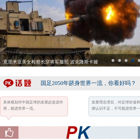
克里米亚美女检察长穿将军服照 波克隆斯卡娅
1
2
3
4
5
国足2050年跻身世界一流，你看好吗？
具体规划对中国足球的发展起促进作
发展理念滞后，对足球价值
用，能进世界一流。
律认识不足，不可能进世界