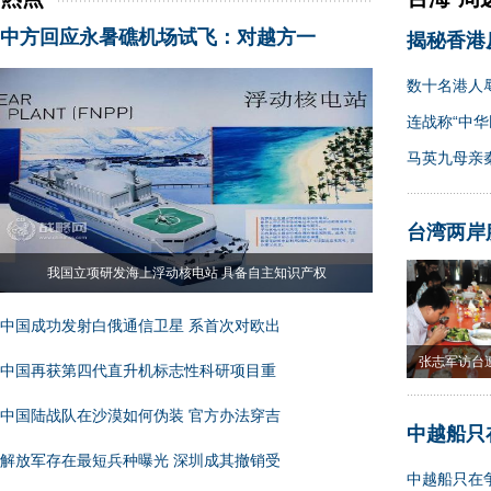
中方回应永暑礁机场试飞：对越方一
揭秘香港
数十名港人
连战称“中华
马英九母亲
台湾两岸
我国立项研发海上浮动核电站 具备自主知识产权
中国成功发射白俄通信卫星 系首次对欧出
张志军访台
中国再获第四代直升机标志性科研项目重
果
中国陆战队在沙漠如何伪装 官方办法穿吉
中越船只
解放军存在最短兵种曝光 深圳成其撤销受
中越船只在