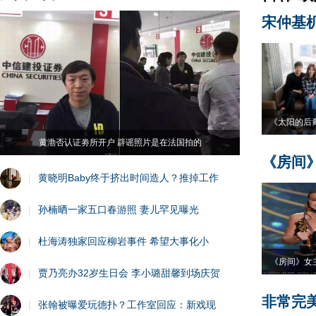
宋仲基
《太阳的后
黄渤否认证劵所开户 辟谣照片是在法国拍的
《房间
|
黄晓明Baby终于挤出时间造人？推掉工作
|
孙楠晒一家五口春游照 妻儿罕见曝光
|
杜海涛独家回应柳岩事件 希望大事化小
《房间》女
|
贾乃亮办32岁生日会 李小璐甜馨到场庆贺
非常完
|
张翰被曝爱玩德扑？工作室回应：新戏现