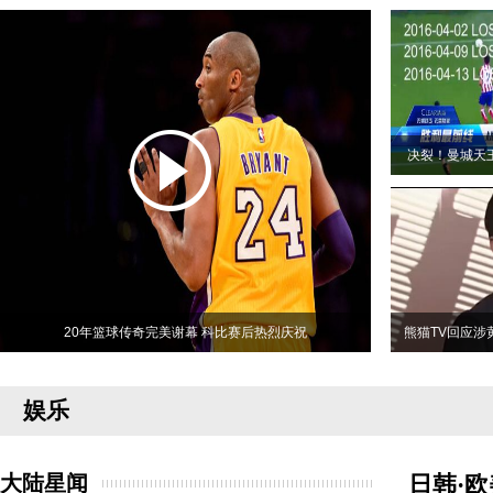
决裂！曼城天
20年篮球传奇完美谢幕 科比赛后热烈庆祝
熊猫TV回应涉
娱乐
大陆星闻
日韩·欧