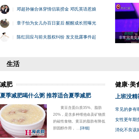
|
邓超孙俪合体穿情侣装捞金 邓氏英语惹娘
|
章子怡为女儿办百日宴后 醒醒成长照曝光
|
陈红回应与前夫股权纠纷 发文批露事件起
非常完美女
生活
减肥
健康·美
夏季减肥喝什么粥 推荐适合夏季减肥
上班没精
黄豆含蛋白质35%、脂肪
常见的参有
20%，是含多种维他命及矿物质
女性更年期
的硷性食物。黄豆的脂肪有降低
胆固醇作用， …
[详细]
消化不良该