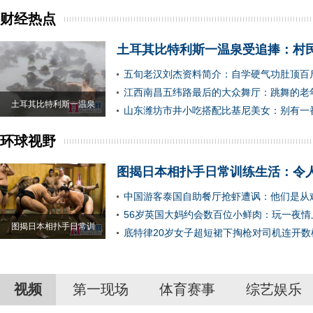
财经热点
土耳其比特利斯一温泉受追捧：村
五旬老汉刘杰资料简介：自学硬气功肚顶百
江西南昌五纬路最后的大众舞厅：跳舞的老
土耳其比特利斯一温泉
山东潍坊市井小吃搭配比基尼美女：别有一
环球视野
图揭日本相扑手日常训练生活：令
中国游客泰国自助餐厅抢虾遭讽：他们是从
56岁英国大妈约会数百位小鲜肉：玩一夜情
图揭日本相扑手日常训
底特律20岁女子超短裙下掏枪对司机连开数
视频
第一现场
体育赛事
综艺娱乐