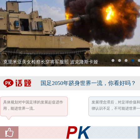
克里米亚美女检察长穿将军服照 波克隆斯卡娅
1
2
3
4
5
国足2050年跻身世界一流，你看好吗？
具体规划对中国足球的发展起促进作
发展理念滞后，对足球价值
用，能进世界一流。
律认识不足，不可能进世界