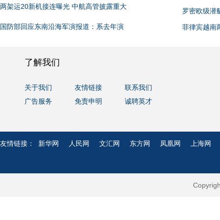
两架运20新机接连曝光 中航高管披露重大
罗密欧级潜
国防部回应东南沿海军演报道：系去年演
菲律宾越南
了解我们
关于我们
友情链接
联系我们
广告服务
免责申明
诚聘英才
友情链接：
新华网
人民网
文汇网
东方网
凤凰网
上海网
Copyri