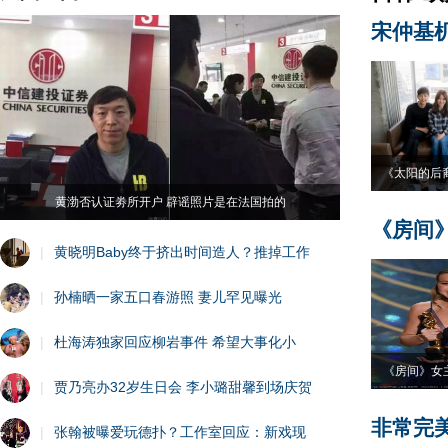
宋仲基
《太阳的后
黄渤否认证劵所开户 辟谣照片是在法国拍的
《房间
|
黄晓明Baby终于挤出时间造人？推掉工作
|
孙楠晒一家五口春游照 妻儿罕见曝光
|
杜海涛独家回应柳岩事件 希望大事化小
《房间》女
|
贾乃亮办32岁生日会 李小璐甜馨到场庆贺
非常完
|
张翰被曝爱玩德扑？工作室回应：新戏现