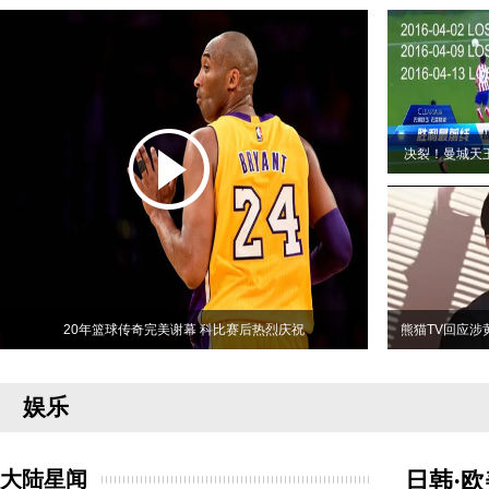
决裂！曼城天
20年篮球传奇完美谢幕 科比赛后热烈庆祝
熊猫TV回应涉
娱乐
大陆星闻
日韩·欧