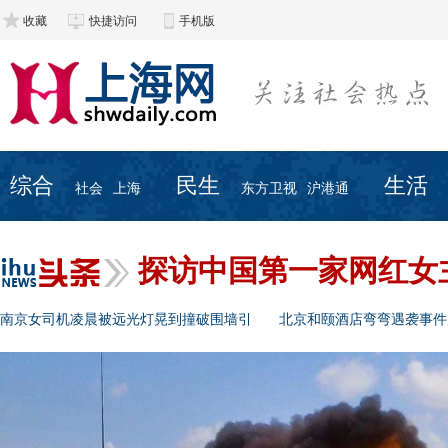
收藏
快捷访问
手机版
综合
民生
生活
社会
上海
东方卫视
沪港通
探访中国第一家网红女
南京女司机凌晨被远光灯晃到撞破围墙引
北京和颐酒店弯弯遇袭事件