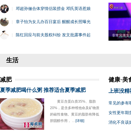
|
邓超孙俪合体穿情侣装捞金 邓氏英语惹娘
|
章子怡为女儿办百日宴后 醒醒成长照曝光
|
陈红回应与前夫股权纠纷 发文批露事件起
非常完美女
生活
减肥
健康·美
夏季减肥喝什么粥 推荐适合夏季减肥
上班没精
黄豆含蛋白质35%、脂肪
常见的参有
20%，是含多种维他命及矿物质
女性更年期
的硷性食物。黄豆的脂肪有降低
胆固醇作用， …
[详细]
消化不良该