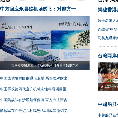
中方回应永暑礁机场试飞：对越方一
揭秘香港
数十名港人
连战称“中华
马英九母亲
台湾两岸
我国立项研发海上浮动核电站 具备自主知识产权
中国成功发射白俄通信卫星 系首次对欧出
张志军访台
中国再获第四代直升机标志性科研项目重
果
中国陆战队在沙漠如何伪装 官方办法穿吉
中越船只
解放军存在最短兵种曝光 深圳成其撤销受
中越船只在