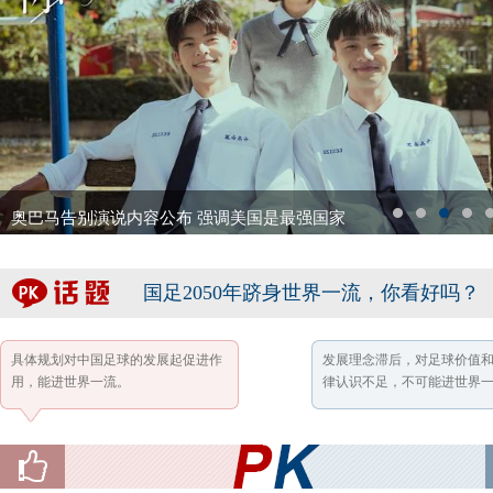
克里米亚美女检察长穿将军服照 波克隆斯卡娅
1
2
3
4
5
国足2050年跻身世界一流，你看好吗？
具体规划对中国足球的发展起促进作
发展理念滞后，对足球价值
用，能进世界一流。
律认识不足，不可能进世界