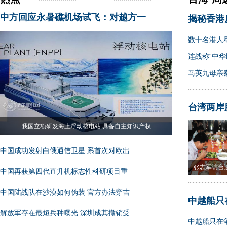
中方回应永暑礁机场试飞：对越方一
揭秘香港
数十名港人
连战称“中华
马英九母亲
台湾两岸
我国立项研发海上浮动核电站 具备自主知识产权
中国成功发射白俄通信卫星 系首次对欧出
张志军访台
中国再获第四代直升机标志性科研项目重
果
中国陆战队在沙漠如何伪装 官方办法穿吉
中越船只
解放军存在最短兵种曝光 深圳成其撤销受
中越船只在