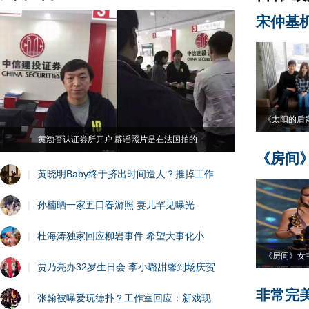
宋仲基
《太阳的后
黄渤否认证劵所开户 辟谣照片是在法国拍的
《房间
|
黄晓明Baby终于挤出时间造人？推掉工作
|
孙楠晒一家五口春游照 妻儿罕见曝光
|
杜海涛独家回应柳岩事件 希望大事化小
《房间》女
|
贾乃亮办32岁生日会 李小璐甜馨到场庆贺
非常完
|
张翰被曝爱玩德扑？工作室回应：新戏现