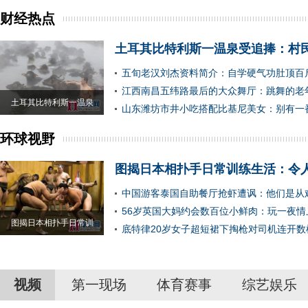
财经热点
土耳其比特利斯一温泉受追捧：村
五旬老汉刘杰资料简介：自学硬气功肚顶百
江西南昌五纬路最后的大众舞厅：跳舞的老
土耳其比特利斯一温泉
山东潍坊市井小吃搭配比基尼美女：别有一
环球视野
图揭日本相扑手日常训练生活：令
中国游客泰国自助餐厅抢虾遭讽：他们是从
56岁英国大妈约会数百位小鲜肉：玩一夜情
图揭日本相扑手日常训
底特律20岁女子超短裙下掏枪对司机连开数
视频
第一现场
体育赛事
综艺娱乐