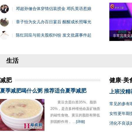
|
邓超孙俪合体穿情侣装捞金 邓氏英语惹娘
|
章子怡为女儿办百日宴后 醒醒成长照曝光
|
陈红回应与前夫股权纠纷 发文批露事件起
非常完美女
生活
减肥
健康·美
夏季减肥喝什么粥 推荐适合夏季减肥
上班没精
黄豆含蛋白质35%、脂肪
常见的参有
20%，是含多种维他命及矿物质
女性更年期
的硷性食物。黄豆的脂肪有降低
胆固醇作用， …
[详细]
消化不良该