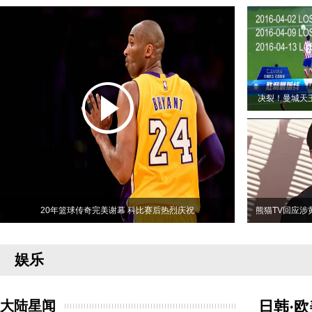
决裂！曼城天
20年篮球传奇完美谢幕 科比赛后热烈庆祝
熊猫TV回应涉
娱乐
大陆星闻
日韩·欧