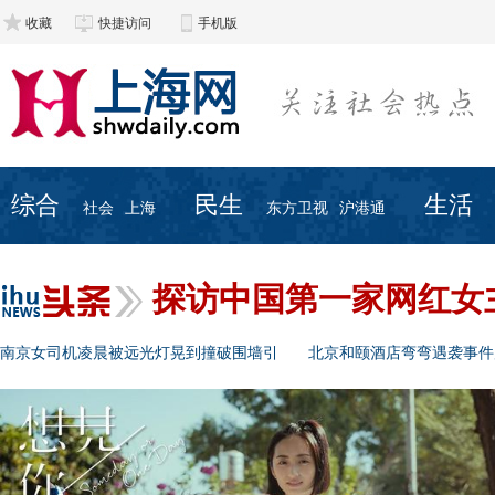
收藏
快捷访问
手机版
综合
民生
生活
社会
上海
东方卫视
沪港通
探访中国第一家网红女
南京女司机凌晨被远光灯晃到撞破围墙引
北京和颐酒店弯弯遇袭事件