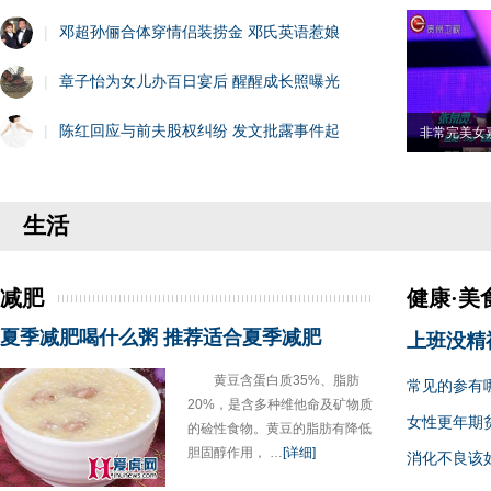
|
邓超孙俪合体穿情侣装捞金 邓氏英语惹娘
|
章子怡为女儿办百日宴后 醒醒成长照曝光
|
陈红回应与前夫股权纠纷 发文批露事件起
非常完美女
生活
减肥
健康·美
夏季减肥喝什么粥 推荐适合夏季减肥
上班没精
黄豆含蛋白质35%、脂肪
常见的参有
20%，是含多种维他命及矿物质
女性更年期
的硷性食物。黄豆的脂肪有降低
胆固醇作用， …
[详细]
消化不良该