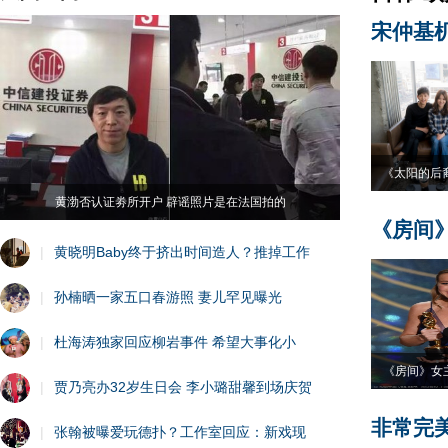
宋仲基
《太阳的后
黄渤否认证劵所开户 辟谣照片是在法国拍的
《房间
|
黄晓明Baby终于挤出时间造人？推掉工作
|
孙楠晒一家五口春游照 妻儿罕见曝光
|
杜海涛独家回应柳岩事件 希望大事化小
《房间》女
|
贾乃亮办32岁生日会 李小璐甜馨到场庆贺
非常完
|
张翰被曝爱玩德扑？工作室回应：新戏现