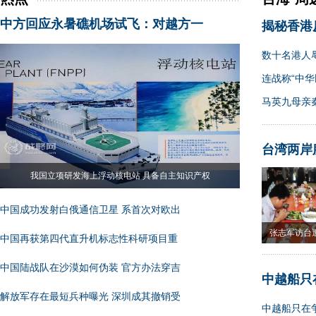
中方回应永暑礁机场试飞：对越方一
揭秘香港
数十名港人
连战称“中华
马英九母亲
台湾两岸
我国立项研发海上浮动核电站 具备自主知识产权
中国成功发射白俄通信卫星 系首次对欧出
张志军访台
中国再获第四代直升机标志性科研项目重
果
中国陆战队在沙漠如何伪装 官方办法穿吉
中越船只
解放军存在最短兵种曝光 深圳成其撤销受
中越船只在