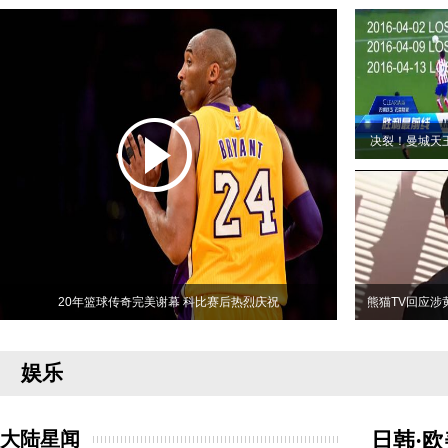
决裂！曼城天
20年篮球传奇完美谢幕 科比赛后热烈庆祝
熊猫TV回应涉
娱乐
大陆星闻
日韩·欧