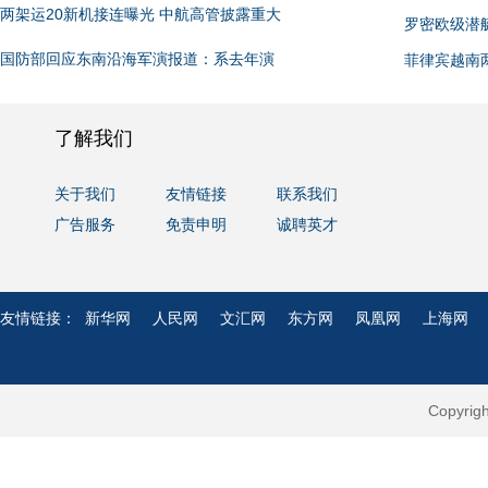
两架运20新机接连曝光 中航高管披露重大
罗密欧级潜
国防部回应东南沿海军演报道：系去年演
菲律宾越南
了解我们
关于我们
友情链接
联系我们
广告服务
免责申明
诚聘英才
友情链接：
新华网
人民网
文汇网
东方网
凤凰网
上海网
Copyri