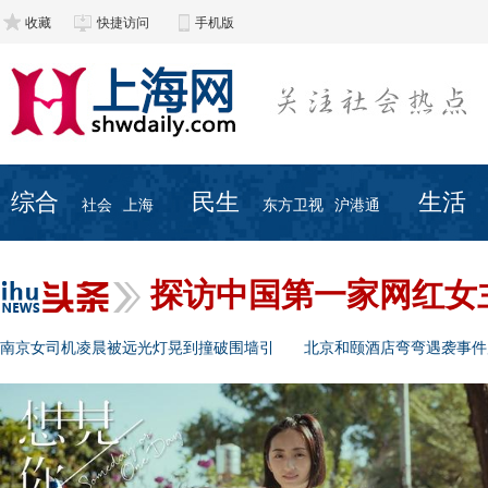
收藏
快捷访问
手机版
综合
民生
生活
社会
上海
东方卫视
沪港通
探访中国第一家网红女
南京女司机凌晨被远光灯晃到撞破围墙引
北京和颐酒店弯弯遇袭事件