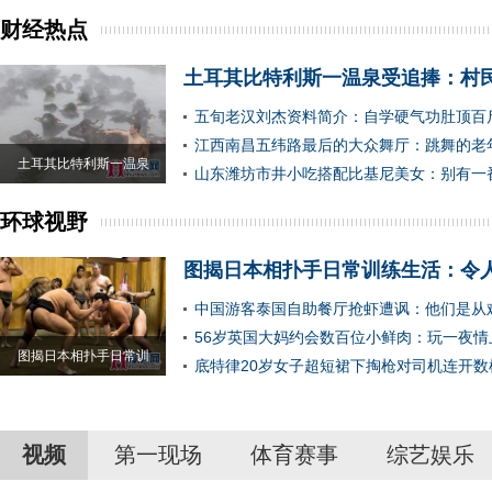
财经热点
土耳其比特利斯一温泉受追捧：村
五旬老汉刘杰资料简介：自学硬气功肚顶百
江西南昌五纬路最后的大众舞厅：跳舞的老
土耳其比特利斯一温泉
山东潍坊市井小吃搭配比基尼美女：别有一
环球视野
图揭日本相扑手日常训练生活：令
中国游客泰国自助餐厅抢虾遭讽：他们是从
56岁英国大妈约会数百位小鲜肉：玩一夜情
图揭日本相扑手日常训
底特律20岁女子超短裙下掏枪对司机连开数
视频
第一现场
体育赛事
综艺娱乐