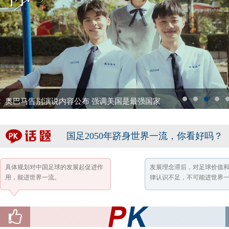
克里米亚美女检察长穿将军服照 波克隆斯卡娅
1
2
3
4
5
国足2050年跻身世界一流，你看好吗？
具体规划对中国足球的发展起促进作
发展理念滞后，对足球价值
用，能进世界一流。
律认识不足，不可能进世界